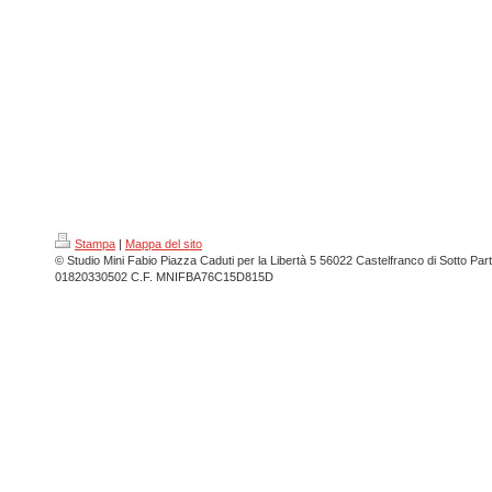
Stampa
|
Mappa del sito
© Studio Mini Fabio Piazza Caduti per la Libertà 5 56022 Castelfranco di Sotto Parti
01820330502 C.F. MNIFBA76C15D815D